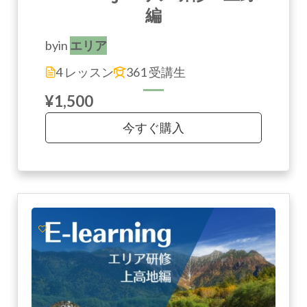
編
by
in
エリア
4 レッスン
361 受講生
¥1,500
今すぐ購入