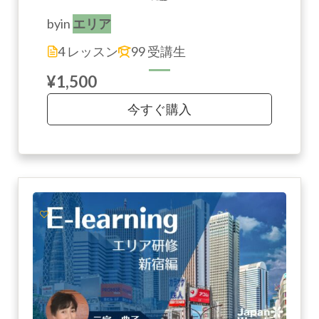
by
in
エリア
4 レッスン
99 受講生
¥1,500
今すぐ購入