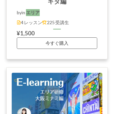
キタ編
by
in
エリア
4 レッスン
225 受講生
¥1,500
今すぐ購入