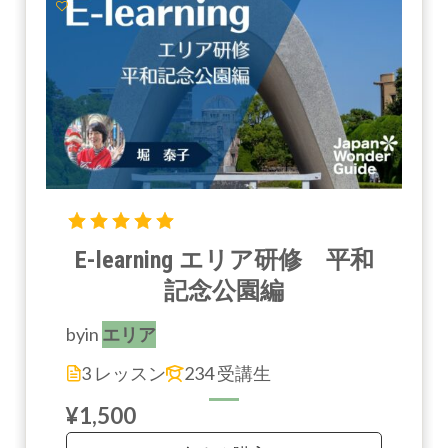
E-learning エリア研修 平和
記念公園編
by
in
エリア
3 レッスン
234 受講生
¥1,500