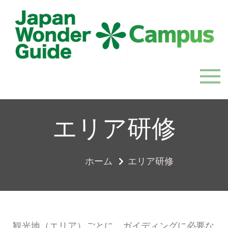
JapanWonderGuide Campus
「日本のガイドの質を世界一に」を目指すガイドコミ
ュニティ
エリア研修
ホーム
エリア研修
観光地（エリア）ごとに、ガイディングに必要な