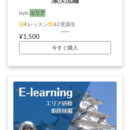
瀬渓流編
by
in
エリア
4 レッスン
62 受講生
¥1,500
今すぐ購入