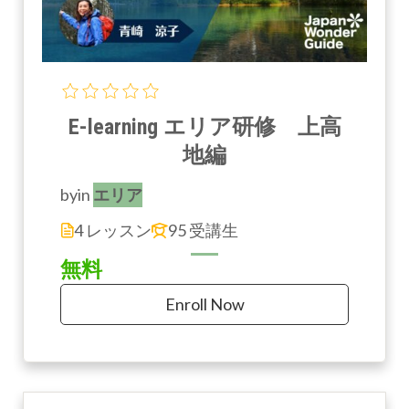
E-learning エリア研修 上高
地編
by
in
エリア
4 レッスン
95 受講生
無料
Enroll Now