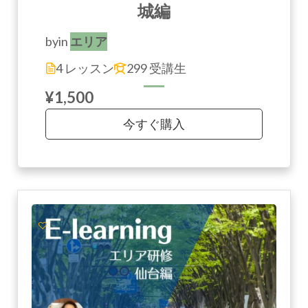
城編
by
in
エリア
4 レッスン
299 受講生
¥1,500
今すぐ購入