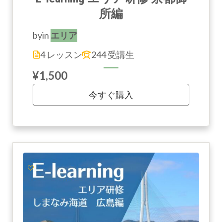
所編
by
in
エリア
4 レッスン
244 受講生
¥1,500
今すぐ購入