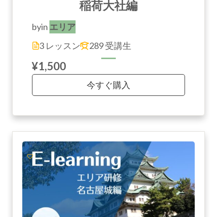
稲荷大社編
by
in
エリア
3 レッスン
289 受講生
¥1,500
今すぐ購入