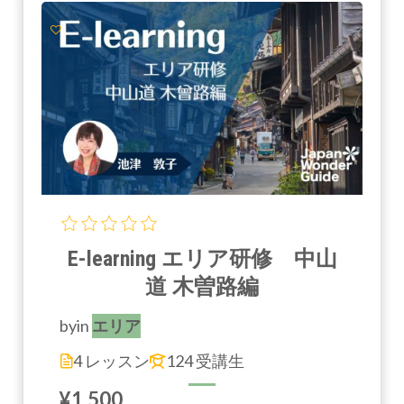
E-learning エリア研修 中山
道 木曽路編
by
in
エリア
4 レッスン
124 受講生
¥1,500