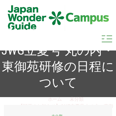
【訂正のお知らせ】
JapanWonderGuide Campus
「日本のガイドの質を世界一に」を目指すガイドコミ
JWG立夏号 丸の内・
ュニティ
東御苑研修の日程に
ついて
ホーム
未分類
【訂正のお知らせ】JWG立夏号 丸の内・東御
苑研修の日程について