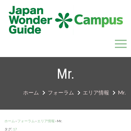
Skip
to
content
JapanWonderGuide Campus
「日本のガイドの質を世界一に」を目指すガイドコミ
ュニティ
Mr.
ホーム
フォーラム
エリア情報
Mr.
ホーム
›
フォーラム
›
エリア情報
›
Mr.
タグ:
17