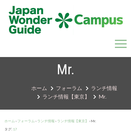
Skip
to
content
JapanWonderGuide Campus
「日本のガイドの質を世界一に」を目指すガイドコミ
ュニティ
Mr.
ホーム
フォーラム
ランチ情報
ランチ情報【東京】
Mr.
ホーム
›
フォーラム
›
ランチ情報
›
ランチ情報【東京】
›
Mr.
タグ:
17