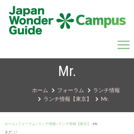
Skip
to
content
JapanWonderGuide Campus
「日本のガイドの質を世界一に」を目指すガイドコミ
ュニティ
Mr.
ホーム
フォーラム
ランチ情報
ランチ情報【東京】
Mr.
ホーム
›
フォーラム
›
ランチ情報
›
ランチ情報【東京】
›
Mr.
タグ:
17