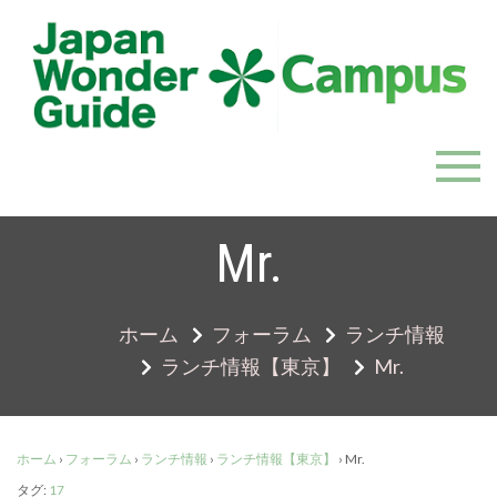
Skip
to
content
JapanWonderGuide Campus
「日本のガイドの質を世界一に」を目指すガイドコミ
ュニティ
Mr.
ホーム
フォーラム
ランチ情報
ランチ情報【東京】
Mr.
ホーム
›
フォーラム
›
ランチ情報
›
ランチ情報【東京】
›
Mr.
タグ:
17