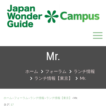
Skip
to
content
JapanWonderGuide Campus
「日本のガイドの質を世界一に」を目指すガイドコミ
ュニティ
Mr.
ホーム
フォーラム
ランチ情報
ランチ情報【東京】
Mr.
ホーム
›
フォーラム
›
ランチ情報
›
ランチ情報【東京】
›
Mr.
タグ:
17