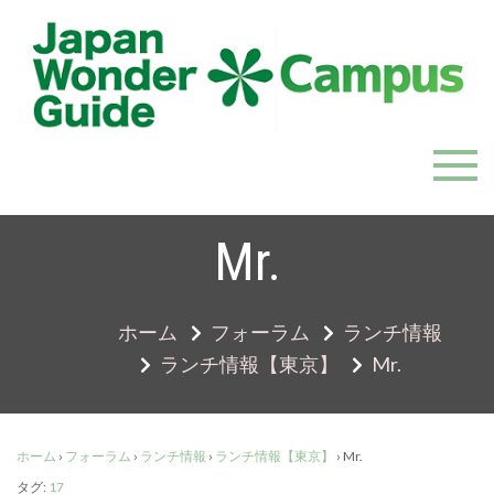
Skip
to
content
JapanWonderGuide Campus
「日本のガイドの質を世界一に」を目指すガイドコミ
ュニティ
Mr.
ホーム
フォーラム
ランチ情報
ランチ情報【東京】
Mr.
ホーム
›
フォーラム
›
ランチ情報
›
ランチ情報【東京】
›
Mr.
タグ:
17