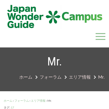
Skip
to
content
JapanWonderGuide Campus
「日本のガイドの質を世界一に」を目指すガイドコミ
ュニティ
Mr.
ホーム
フォーラム
エリア情報
Mr.
ホーム
›
フォーラム
›
エリア情報
›
Mr.
タグ:
17