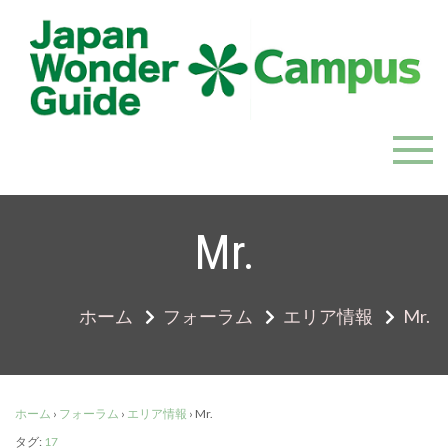
Skip
to
content
JapanWonderGuide Campus
「日本のガイドの質を世界一に」を目指すガイドコミ
ュニティ
Mr.
ホーム
フォーラム
エリア情報
Mr.
ホーム
›
フォーラム
›
エリア情報
›
Mr.
タグ:
17