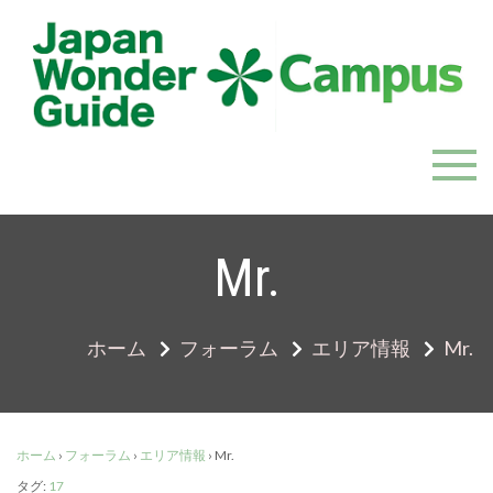
Skip
to
content
JapanWonderGuide Campus
「日本のガイドの質を世界一に」を目指すガイドコミ
ュニティ
Mr.
ホーム
フォーラム
エリア情報
Mr.
ホーム
›
フォーラム
›
エリア情報
›
Mr.
タグ:
17