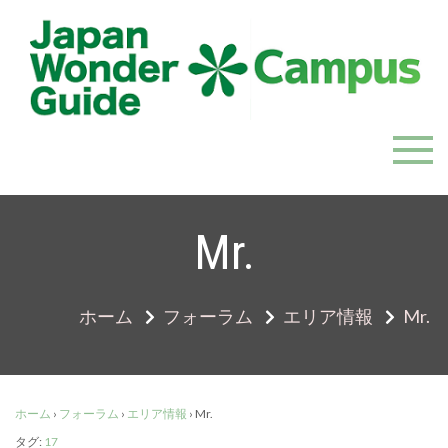
Skip
to
content
JapanWonderGuide Campus
「日本のガイドの質を世界一に」を目指すガイドコミ
ュニティ
Mr.
ホーム
フォーラム
エリア情報
Mr.
ホーム
›
フォーラム
›
エリア情報
›
Mr.
タグ:
17