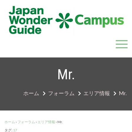
Skip
to
content
JapanWonderGuide Campus
「日本のガイドの質を世界一に」を目指すガイドコミ
ュニティ
Mr.
ホーム
フォーラム
エリア情報
Mr.
ホーム
›
フォーラム
›
エリア情報
›
Mr.
タグ:
17