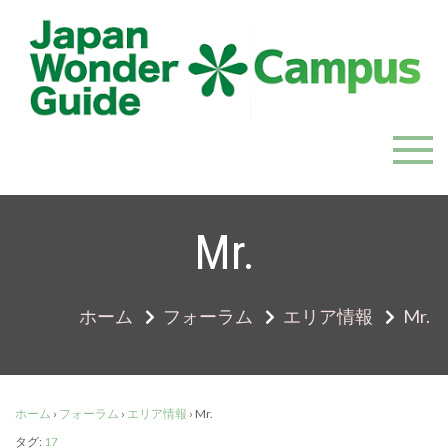
Skip
to
content
JapanWonderGuide Campus
「日本のガイドの質を世界一に」を目指すガイドコミ
ュニティ
Mr.
ホーム
フォーラム
エリア情報
Mr.
ホーム
›
フォーラム
›
エリア情報
›
Mr.
タグ:
17