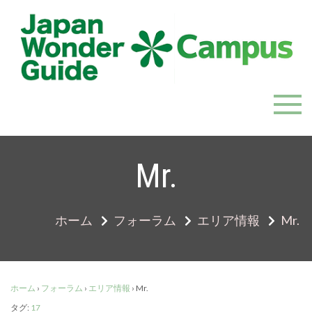
Skip
to
content
JapanWonderGuide Campus
「日本のガイドの質を世界一に」を目指すガイドコミ
ュニティ
Mr.
ホーム
フォーラム
エリア情報
Mr.
ホーム
›
フォーラム
›
エリア情報
›
Mr.
タグ:
17