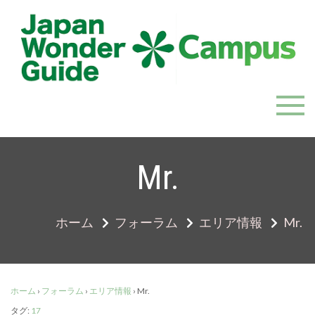
Skip
to
content
JapanWonderGuide Campus
「日本のガイドの質を世界一に」を目指すガイドコミ
ュニティ
Mr.
ホーム
フォーラム
エリア情報
Mr.
ホーム
›
フォーラム
›
エリア情報
›
Mr.
タグ:
17