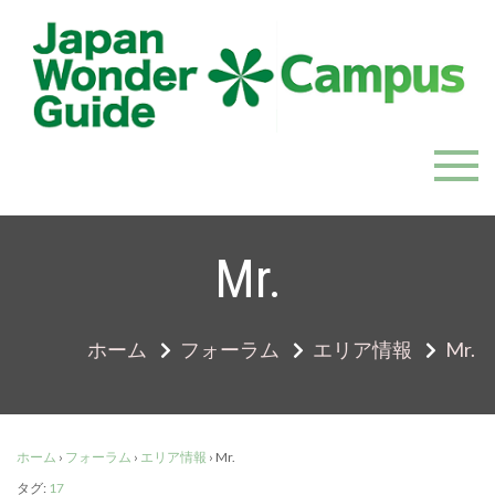
Skip
to
content
JapanWonderGuide Campus
「日本のガイドの質を世界一に」を目指すガイドコミ
ュニティ
Mr.
ホーム
フォーラム
エリア情報
Mr.
ホーム
›
フォーラム
›
エリア情報
›
Mr.
タグ:
17