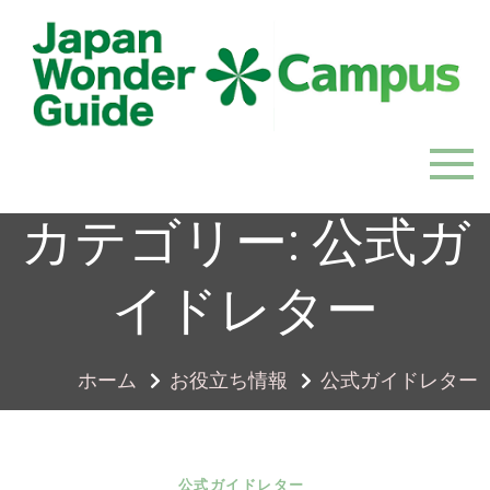
Skip
to
content
JapanWonderGuide Campus
「日本のガイドの質を世界一に」を目指すガイドコミ
ュニティ
カテゴリー:
公式ガ
イドレター
ホーム
お役立ち情報
公式ガイドレター
公式ガイドレター