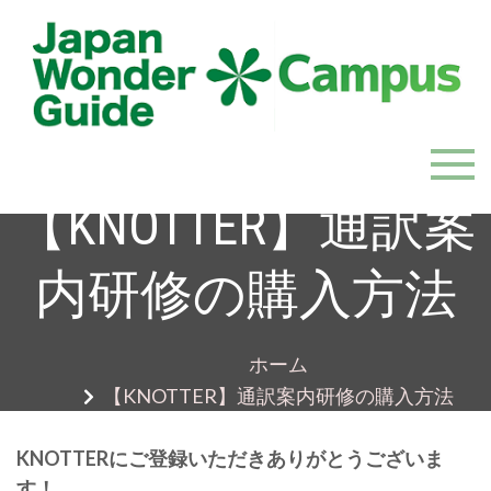
Skip
to
content
JapanWonderGuide Campus
「日本のガイドの質を世界一に」を目指すガイドコミ
ュニティ
【KNOTTER】通訳案
内研修の購入方法
ホーム
【KNOTTER】通訳案内研修の購入方法
KNOTTERにご登録いただきありがとうございま
す！