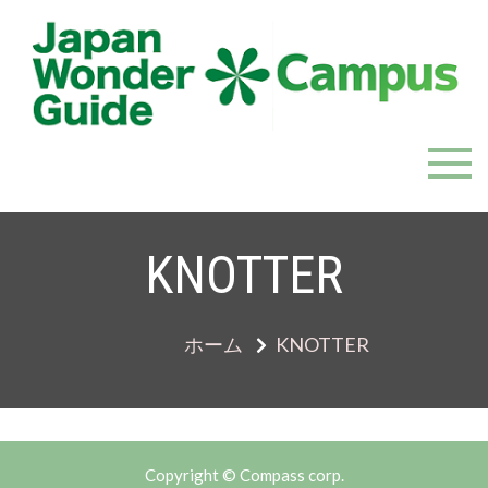
Skip
to
content
JapanWonderGuide Campus
「日本のガイドの質を世界一に」を目指すガイドコミ
ュニティ
KNOTTER
ホーム
KNOTTER
Copyright © Compass corp.