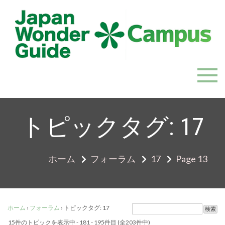
Skip
to
content
JapanWonderGuide Campus
「日本のガイドの質を世界一に」を目指すガイドコミ
ュニティ
トピックタグ:
17
ホーム
フォーラム
17
Page 13
ホーム
›
フォーラム
›
トピックタグ: 17
15件のトピックを表示中 - 181 - 195件目 (全203件中)