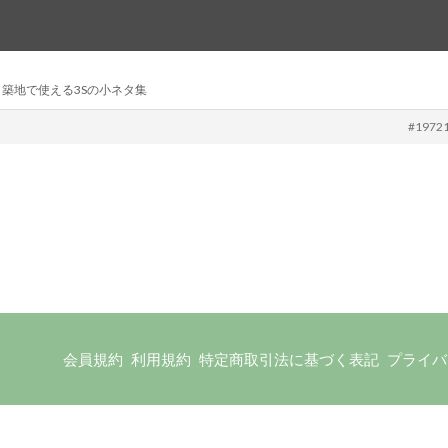
: 築地で使える3Sの小ネタ集
#1972
会員規約
利用規約
特定商取引法に基づく表記
プライバ