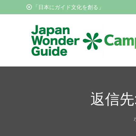
Skip
「日本にガイド文化を創る」
to
content
JapanWonderGuide Cam
「日本のガイドの質を世界一に」を目指すガ
返信先