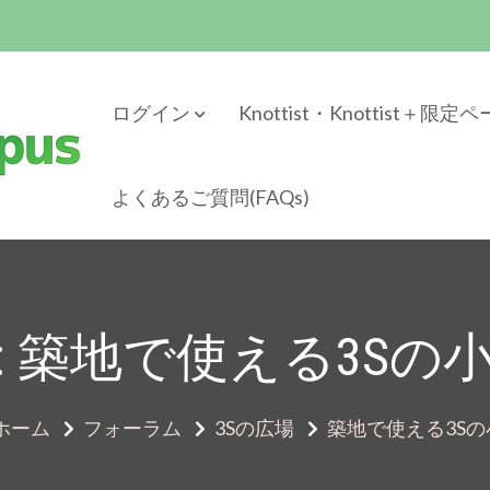
ログイン
Knottist・Knottist＋限定
よくあるご質問(FAQs)
pus
イドコミュニティ
: 築地で使える3Sの
ホーム
フォーラム
3Sの広場
築地で使える3S