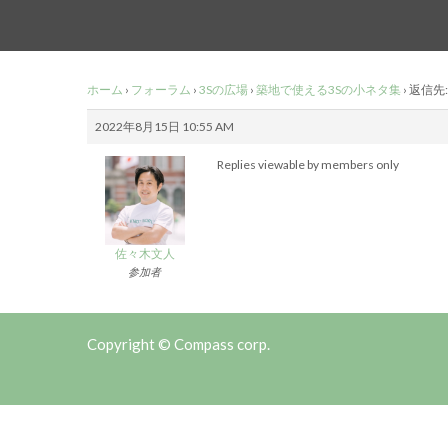
ホーム
›
フォーラム
›
3Sの広場
›
築地で使える3Sの小ネタ集
›
返信先
2022年8月15日 10:55 AM
Replies viewable by members only
佐々木文人
参加者
Copyright © Compass corp.