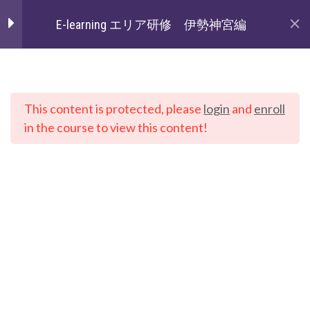
Skip
E-learning エリア研修 伊勢神宮編
to
content
エリア研修 「伊勢神
4
宮編」
JapanWonderGuide Campus
「日本のガイドの質を世界一に」を目指すガイドコミ
This content is protected, please
login
and
enroll
ュニティ
in the course to view this content!
エリア研修 「伊勢神
1
宮編」確認テスト
Copyright © Compass corp.
会員規約
利用規約
特定商取引法に基づく表記
エリア研修 「伊勢神宮
プライバシーポリシー
よくあるご質問(FAQs)
問合せフォーム
編」確認テスト
10 Questions
10 Minutes