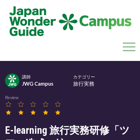
Skip
to
content
JapanWonderGuide Campus
「日本のガイドの質を世界一に」を目指すガイドコミ
ュニティ
講師
カテゴリー
JWG Campus
旅行実務
Review
E-learning 旅行実務研修「ツ