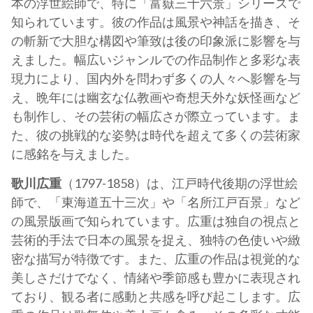
本の浮世絵師で、特に「富嶽三十六景」シリーズで
知られています。彼の作品は風景や神話を描き、そ
の斬新で大胆な構図や筆致は後の印象派に影響を与
えました。幅広いジャンルでの作品制作と多彩な表
現力により、国内外を問わず多くの人々へ影響を与
え、晩年には幽玄な仏教画や奇想天外な妖怪画など
も制作し、その芸術の幅広さが際立っています。ま
た、彼の挑戦的な姿勢は時代を超えて多くの芸術家
に感銘を与えました。
歌川広重
（1797-1858）は、江戸時代後期の浮世絵
師で、「東海道五十三次」や「名所江戸百景」など
の風景版画で知られています。広重は独自の視点と
芸術的手法で日本の風景を捉え、独特の色使いや緻
密な描写が特徴です。また、広重の作品は視覚的な
美しさだけでなく、情緒や季節感も豊かに表現され
ており、観る者に感動と共感を呼び起こします。広