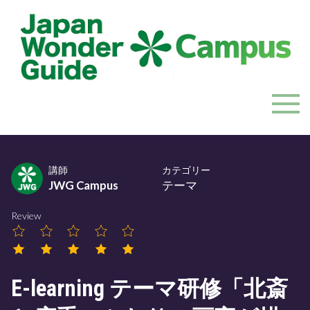
Skip
to
content
JapanWonderGuide Campus
「日本のガイドの質を世界一に」を目指すガイドコミ
ュニティ
講師
カテゴリー
JWG Campus
テーマ
Review
E-learning テーマ研修「北斎