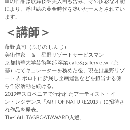
重の作品は歌舞伎や美人画も含み、その多彩な才能
により、浮世絵の黄金時代を築いた一人とされてい
ます。
＜講師＞
藤野 真司（ふじの しんじ）
美術作家 ＆ 星野リゾートサービスマン
京都精華大学芸術学部 卒業 cafe&gallery etw（京
都）にてキュレーターを務めた後、現在は星野リゾ
ート 界 ポロトに所属し企画運営などを担当する傍
ら作家活動を続ける。
2019年スロベニアで行われたアーティスト・イ
ン・レジデンス「ART OF NATURE2019」に招待さ
れ作品を発表。
The16th TAGBOATAWARD入選。