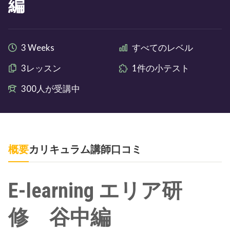
編
3 Weeks
すべてのレベル
3レッスン
1件の小テスト
300人が受講中
概要
カリキュラム
講師
口コミ
E-learning エリア研
修 谷中編