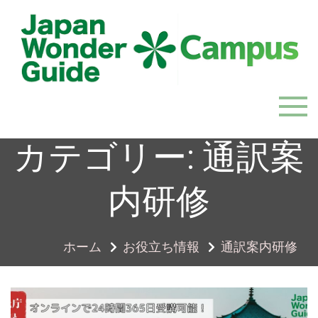
Skip
to
content
JapanWonderGuide Campus
「日本のガイドの質を世界一に」を目指すガイドコミ
ュニティ
カテゴリー:
通訳案
内研修
ホーム
お役立ち情報
通訳案内研修