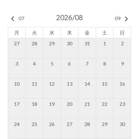
2026/08
keyboard_arrow_left
keyboard_arrow_right
07
09
月
火
水
木
金
土
日
27
28
29
30
31
1
2
3
4
5
6
7
8
9
10
11
12
13
14
15
16
17
18
19
20
21
22
23
24
25
26
27
28
29
30