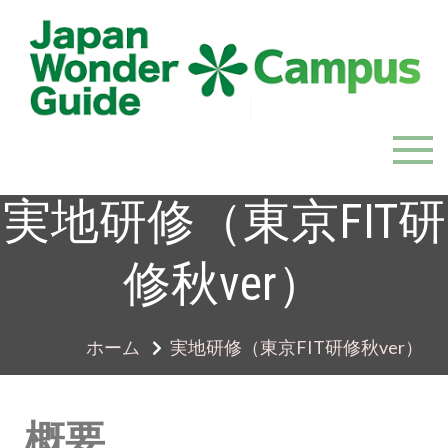
JapanWonderGuide Campus
「日本のガイドの質を世界一に」を目指すガイドコミ
ュニティ
実地研修（東京FIT研
修秋ver）
ホーム
実地研修（東京FIT研修秋ver）
概要