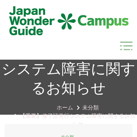
Skip
to
content
【重要】修了証発行
JapanWonderGuide Campus
「日本のガイドの質を世界一に」を目指すガイドコミ
ュニティ
システム障害に関す
るお知らせ
ホーム
未分類
【重要】修了証発行システム障害に関するお知
らせ